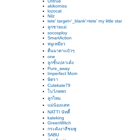
Untrue
akikomiss
lozocat
Nilz
tete' target='_blank'>tete' my little star
ลูกชายแม่
socosploy
SmartAction
หมูเหมียว
ตื่นมาตาแป๋วๆ
one
ลูกชิ้นปลาเด้ง
Pure_away
Imperfect Mom
ษิตรา
Cutekate79
บว์ภคพร
ลูกไหม
ม่น้องแคท
NATTI นัทตี้
kateking
GreenWitch
กระดังงาสีชมพู
SABU