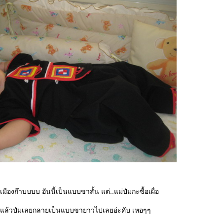
นเมืองก๊าบบบบ อันนี้เป็นแบบขาสั้น แต่..แม่ป๋มกะซื้อเผื่อ
ใส่แล้วป๋มเลยกลายเป็นแบบขายาวไปเลยอ่ะคับ เหอๆๆ