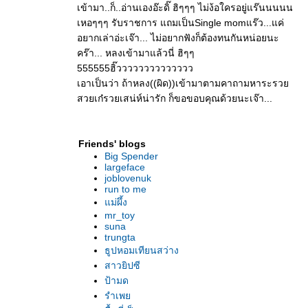
เข้ามา..ก็..อ่านเองอ๊ะดิ๊ ฮิๆๆๆ ไม่ง้อใครอยู่แร๊นนนนน
เหอๆๆๆ รับราชการ แถมเป็นSingle momแร๊ว...แค่
อยากเล่าอ่ะเจ๊า... ไม่อยากฟังก็ต้องทนกันหน่อยนะ
คร๊า... หลงเข้ามาแล้วนี่ ฮิๆๆ
555555ฮิ๊วววววววววววววว
เอาเป็นว่า ถ้าหลง((ผิด))เข้ามาตามคาถามหาระรว
สวยเก๋รวยเสน่ห์น่ารัก ก็ขอขอบคุณด้วยนะเจ๊า...
Friends' blogs
Big Spender
largeface
joblovenuk
run to me
ม่ผึ้ง
mr_toy
suna
trungta
ธูปหอมเทียนสว่าง
สาวยิปซี
ป้ามด
รำเพ