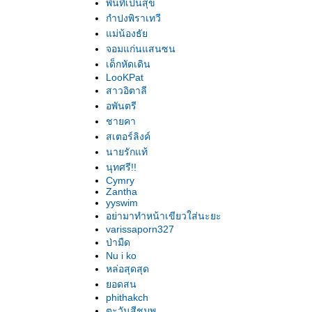
พื้นที่เป็นสุข
กำปงพิราเทวี
ม่น้องธั
จอมแก่นแสนซน
เด็กหัดเดิน
LooKPat
สาวอิตาลี
อพันตรี
ชายคา
สเตอร์ลิงค์
นายรักแท้
นุทศรี!!
Cymry
Zantha
yyswim
อย่ามาทำหน้าเขียวใส่นะยะ
varissaporn327
ป่ามืด
Nu i ko
หล่อสุดสุด
อดสน
phithakch
ตะวันสีชมพู