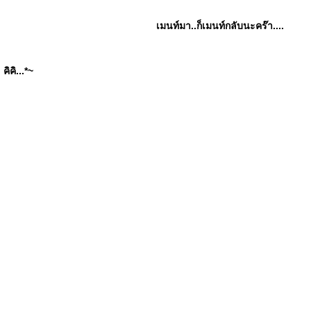
เมนท์มา..ก็เมนท์กลับนะคร๊า....
ิคิ...*~