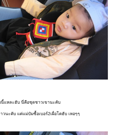
นี้แหละฮับ นี่คือชุดชาวเขานะคับ
วนะคับ แต่แม่ป๋มซื้อเบอร์2เผื่อโตฮับ เหอๆๆ