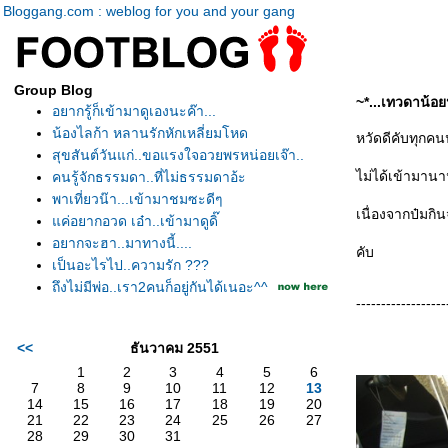
Bloggang.com : weblog for you and your gang
Group Blog
~*...เทวดาน้อย
อยากรู้ก็เข้ามาดูเองนะค๊า...
น้องไลก้า หลานรักหักเหลี่ยมโหด
หวัดดีคับทุกค
สุขสันต์วันแก่..ขอแรงใจอวยพรหน่อยเจ๊า..
ไม่ได้เข้ามาน
คนรู้จักธรรมดา..ที่ไม่ธรรมดาอ้ะ
พาเที่ยวน๊า...เข้ามาชมซะดีๆ
เนื่องจากป๋มกิน
ค่อยากอวด เอ๋า..เข้ามาดูดิ๊
อยากจะฮา..มาทางนี้....
คับ
เป็นอะไรไป..ความรัก ???
ถึงไม่มีพ่อ..เรา2คนก็อยู่กันได้เนอะ^^
------------------
<<
ธันวาคม 2551
1
2
3
4
5
6
7
8
9
10
11
12
13
14
15
16
17
18
19
20
21
22
23
24
25
26
27
28
29
30
31