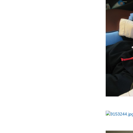
้อนลงไปสู่จุดที่มันลึกๆสุดหัวใจอย่าให้มันไหล
เพื่อใครอีกเล
เรา2คนแม่ลูก..จะจับมือกันข้ามผ่าน..คืนสำคัญ
อีกคืน..ที่ความเหงาคืบคลานหัวใจ..
ขอบคุณทุกเรื่องราว...ต้นเหตุที่ในวันนี้...ฉันนั้น
ได้เจอ..."เธอ"
ละทุกๆครั้งที่เสียอะไรไปเท่าไร..ก็คิดทุกครั้งว่า
ได้อะไรมา..และพบว่าฉันโชคดีสักเพียงใด...ที่
ได้พบเธอ
" สิ่งใดที่เกิดขึ้นแล้ว...สิ่งนั้นย่อมดีเสมอ..." ((แม่
รักลูกนะคะ))
" ให้เจ้าเป็นเด็กดี..ให้เจ้ามีพลัง..ให้เจ้าเป็นความ
หวังของแม่ต่อไป..."
9153244.jpg