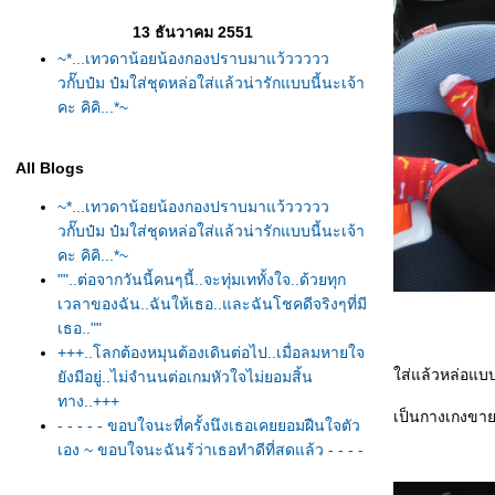
13 ธันวาคม 2551
~*...เทวดาน้อยน้องกองปราบมาแว้ววววว
วกั๊บป๋ม ป๋มใส่ชุดหล่อใส่แล้วน่ารักแบบนี้นะเจ้า
คะ คิคิ...*~
All Blogs
~*...เทวดาน้อยน้องกองปราบมาแว้ววววว
วกั๊บป๋ม ป๋มใส่ชุดหล่อใส่แล้วน่ารักแบบนี้นะเจ้า
คะ คิคิ...*~
""..ต่อจากวันนี้คนๆนี้..จะทุ่มเททั้งใจ..ด้วยทุก
เวลาของฉัน..ฉันให้เธอ..และฉันโชคดีจริงๆที่มี
เธอ..""
+++..โลกต้องหมุนต้องเดินต่อไป..เมื่อลมหายใจ
ส่แล้วหล่อแบบ
ังมีอยู่..ไม่จำนนต่อเกมหัวใจไม่ยอมสิ้น
ทาง..+++
เป็นกางเกงขายา
- - - - - ขอบใจนะที่ครั้งนึงเธอเคยยอมฝืนใจตัว
เอง ~ ขอบใจนะฉันรู้ว่าเธอทำดีที่สุดแล้ว - - - -
-
อยากแหงนๆขึ้นมองสุดฟ้าเพื่อให้น้ำตามันไหล