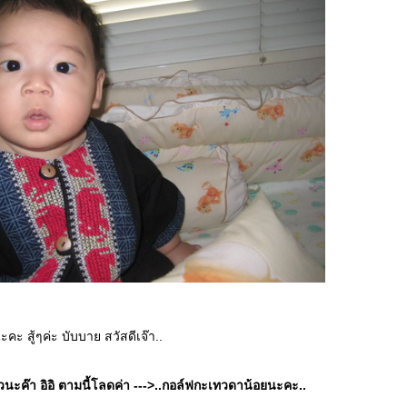
นะคะ สู้ๆค่ะ บับบาย สวัสดีเจ๊า..
นะค๊า อิอิ ตามนี้โลดค่า --->..กอล์ฟกะเทวดาน้อยนะคะ..