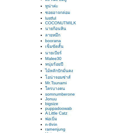
ทูน่าค่ะ
ซอยอาจกล่อม
lustful
COCONUTMILK
นายก้อนหิน
ลายหมึก
boorana
เข็มขัดสั้น
นายเบียร์
Malee30
หนุ่มร้อยปี
ไม้หลักปักมั่นคง
อน่าจอมซ่าส์
Mr.Tsunami
ครบางคน
somnumberone
Jonuu
bigsize
puppadoowab
A Little Catz
พ่อเบิ่ม
n-thrin
ramenjung